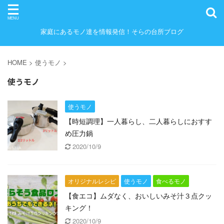
家庭にあるモノ達を情報発信！そらの台所ブログ
HOME
>
使うモノ
>
使うモノ
使うモノ
【時短調理】一人暮らし、二人暮らしにおすす
め圧力鍋
2020/10/9
オリジナルレシピ
使うモノ
食べるモノ
【食エコ】ムダなく、おいしいみそ汁３点クッ
キング！
2020/10/9