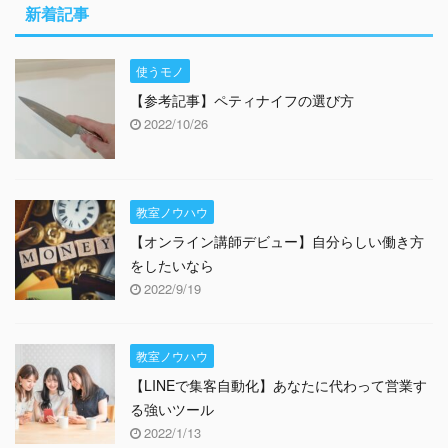
新着記事
使うモノ
【参考記事】ペティナイフの選び方
2022/10/26
教室ノウハウ
【オンライン講師デビュー】自分らしい働き方
をしたいなら
2022/9/19
教室ノウハウ
【LINEで集客自動化】あなたに代わって営業す
る強いツール
2022/1/13